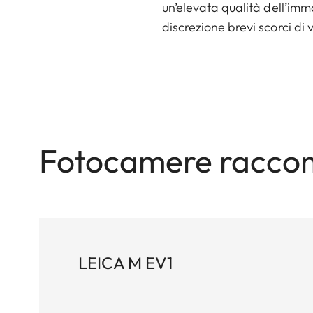
un’elevata qualità dell’im
discrezione brevi scorci di 
Fotocamere racco
LEICA M EV1