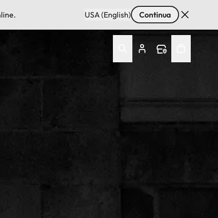
line.
USA (English)
Continua