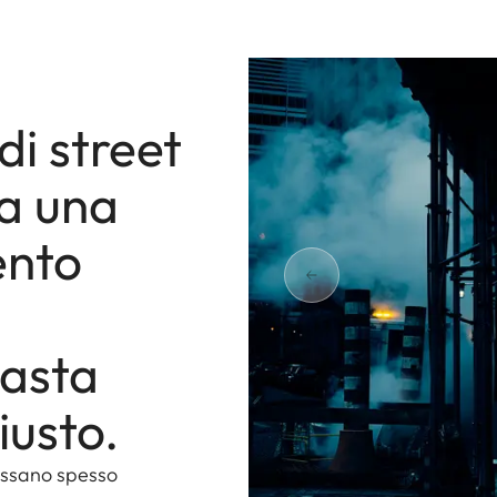
di street
ta una
ento
basta
iusto.
passano spesso