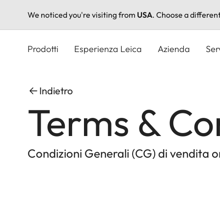
We noticed you're visiting from
USA
. Choose a differen
Salta
al
Prodotti
Esperienza Leica
Azienda
Ser
contenuto
principale
Indietro
Terms & Co
Condizioni Generali (CG) di vendita on