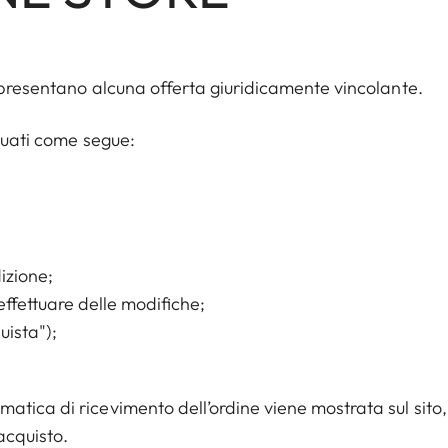
appresentano alcuna offerta giuridicamente vincolante.
tuati come segue:
izione;
effettuare delle modifiche;
uista");
tica di ricevimento dell’ordine viene mostrata sul sito,
acquisto.