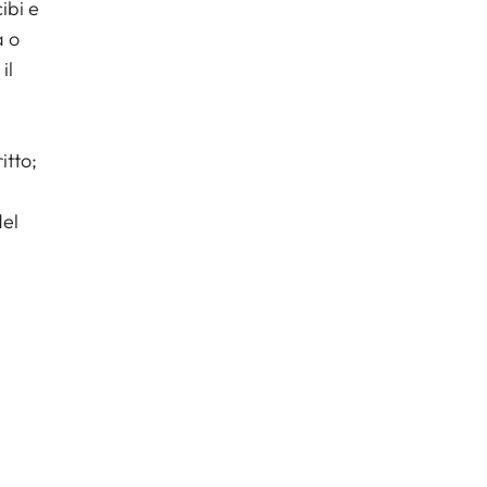
ibi e
a o
il
itto;
del