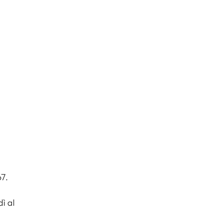
7.
ì al