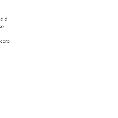
ma di
so
ncora