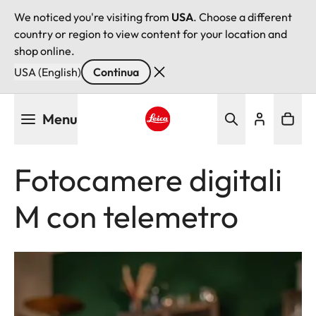
We noticed you're visiting from
USA
. Choose a different
country or region to view content for your location and
shop online.
USA (English)
Continua
Salta
Menu
al
contenuto
Leica logo - Home
principale
Fotocamere digitali
M con telemetro