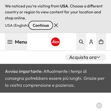
We noticed you're visiting from
USA
. Choose a different
country or region to view content for your location and
shop online.
USA (English)
Continua
Salta
Menu
al
contenuto
Leica logo - Home
principale
Acquista ora
Avviso importante:
Attualmente i tempi di
consegna potrebbero essere più lunghi. Grazie per
la vostra comprensione e pazienza.