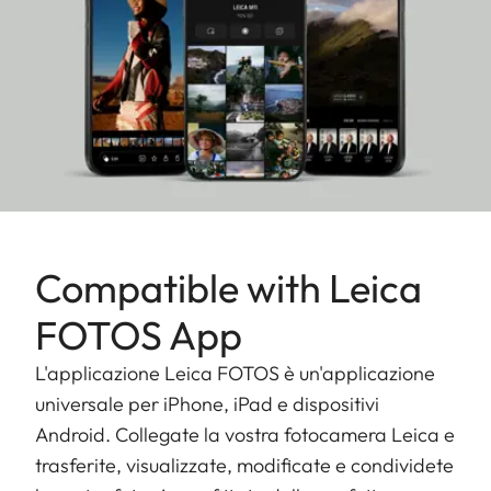
Initiative (CAI), garantisce la fiducia nei contenuti
delle immagini digitali.
I punti di forza digitali della M11-D prendono vita
nell'app Leica FOTOS. Collegata a un dispositivo
mobile tramite Bluetooth o cavo, diventa un
componente ininterrotto del flusso di lavoro
digitale, consentendo impostazioni più
personalizzate che la fotocamera conserva in
Compatible with Leica
modo permanente una volta salvate.
FOTOS App
L'applicazione Leica FOTOS è un'applicazione
universale per iPhone, iPad e dispositivi
Android. Collegate la vostra fotocamera Leica e
trasferite, visualizzate, modificate e condividete