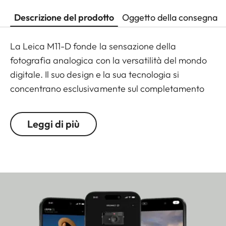
Descrizione del prodotto
Oggetto della consegna
La Leica M11-D fonde la sensazione della
fotografia analogica con la versatilità del mondo
digitale. Il suo design e la sua tecnologia si
concentrano esclusivamente sul completamento
del processo fotografico. Senza display o altre
distrazioni, l'utente può concentrarsi
Leggi di più
completamente sui fondamenti della fotografia:
composizione, apertura, tempo di posa e ISO. La
ghiera meccanica per l'impostazione dell'ISO sul
retro della fotocamera migliora l'esperienza
analogica. Con la sua tecnologia di autenticità
basata sull'hardware e le Leica Content
Credentials conformi alla Content Authenticity