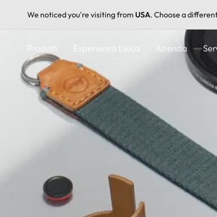
We noticed you're visiting from
USA
. Choose a differen
Salta
al
Prodotti
Esperienza Leica
Azienda
Ser
contenuto
principale