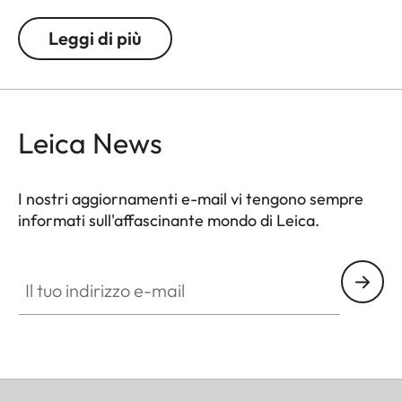
del cinturino è di 2 cm. Il cinturino da polso è
fornito con una linguetta di protezione per il corpo
Leggi di più
macchina. Il punto decorativo è in tinta con il
colore del tessuto.
Leica News
I nostri aggiornamenti e-mail vi tengono sempre
informati sull'affascinante mondo di Leica.
Il tuo indirizzo e-mail