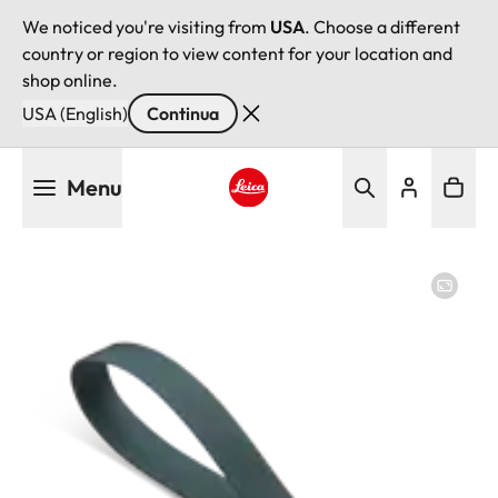
We noticed you're visiting from
USA
. Choose a different
country or region to view content for your location and
shop online.
USA (English)
Continua
Salta
Menu
al
contenuto
Leica logo - Home
principale