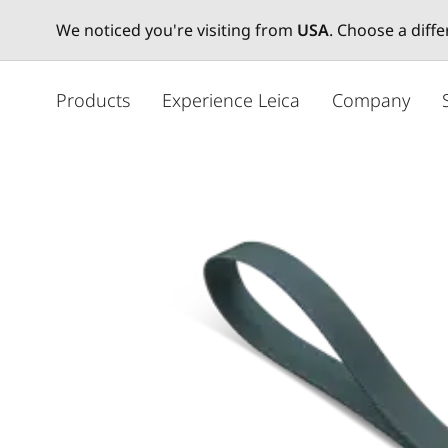
We noticed you're visiting from
USA
. Choose a diff
メ
イ
Products
Experience Leica
Company
ン
コ
ン
テ
ン
ツ
に
移
動