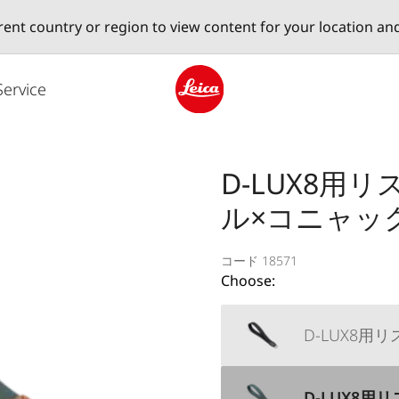
erent country or region to view content for your location an
Service
Leica logo - Home
D-LUX8用
ル×コニャッ
コード 18571
Choose:
D-LUX8用
D-LUX8