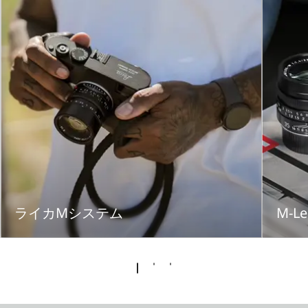
ライカMシステム
M-Le