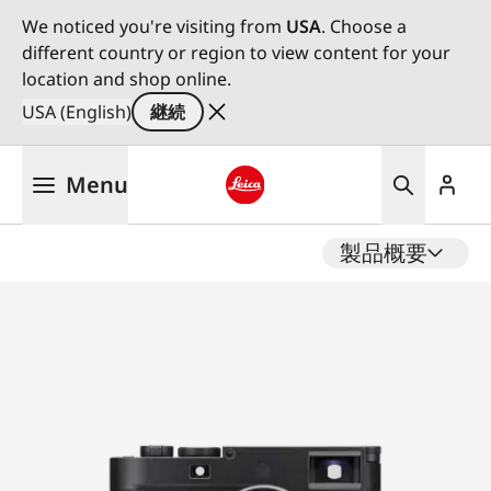
We noticed you're visiting from
USA
. Choose a
different country or region to view content for your
location and shop online.
USA (English)
継続
メ
Menu
イ
ン
Leica logo - Home
コ
製品概要
ン
テ
ン
ツ
に
移
動