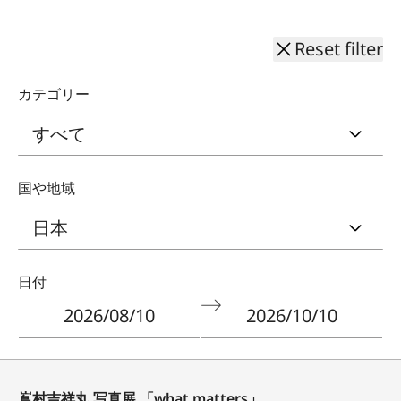
Reset filter
カテゴリー
国や地域
Filter
日付
by
start
and
Navigate
Navigate
end
forward
backward
date
to
to
嶌村吉祥丸 写真展 「what matters」