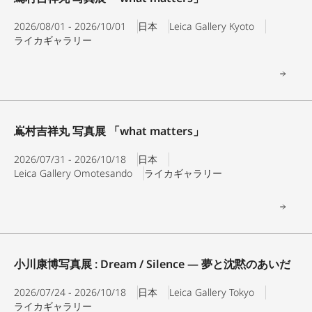
最
interact
interact
with
小
with
2026/08/01 - 2026/10/01
日本
Leica Gallery Kyoto
ライカギャラリー
the
the
calendar
calendar
and
and
最
select
select
大
a
a
date.
date.
嶌村吉祥丸 写真展 「what matters」
Press
Press
the
the
2026/07/31 - 2026/10/18
日本
Leica Gallery Omotesando
ライカギャラリー
question
question
mark
mark
key
key
to
to
get
get
the
the
小川康博写真展 : Dream / Silence ― 夢と沈黙のあいだ
keyboard
keyboard
shortcuts
shortcuts
2026/07/24 - 2026/10/18
日本
Leica Gallery Tokyo
ライカギャラリー
for
for