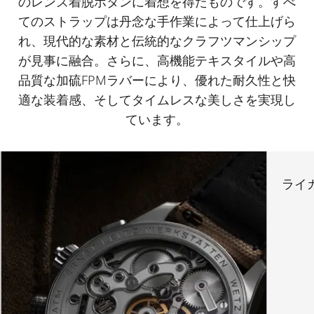
のレンズ着脱ボタンに着想を得たものです。すべ
てのストラップは丹念な手作業によって仕上げら
れ、現代的な素材と伝統的なクラフツマンシップ
が見事に融合。さらに、高機能テキスタイルや高
品質な加硫FPMラバーにより、優れた耐久性と快
適な装着感、そしてタイムレスな美しさを実現し
ています。
ライカZ