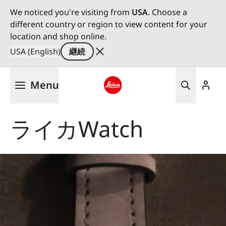
We noticed you're visiting from
USA
. Choose a
different country or region to view content for your
location and shop online.
USA (English)
継続
メ
Menu
イ
ン
Leica logo - Home
コ
ライカWatch
ン
テ
ン
ツ
に
移
動