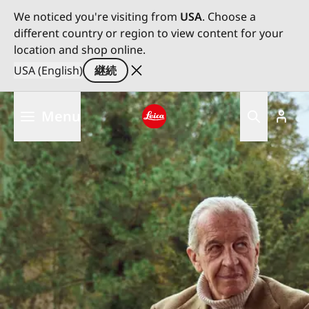
We noticed you're visiting from
USA
. Choose a
different country or region to view content for your
location and shop online.
USA (English)
継続
メ
Menu
イ
ン
Leica logo - Home
コ
ン
テ
ン
ツ
に
移
動