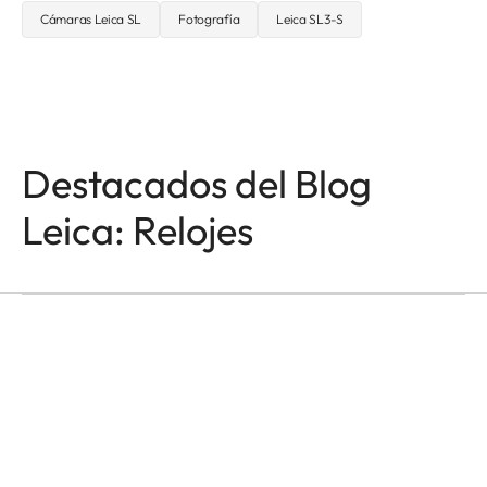
Cámaras Leica SL
Fotografía
Leica SL3-S
Destacados del Blog
RELOJES
El Tiempo Es Todo Lo
Leica: Relojes
Que Tenemos
Jason Roman