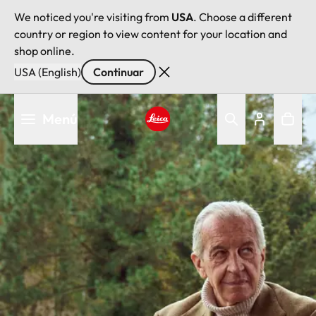
We noticed you're visiting from
USA
. Choose a different
country or region to view content for your location and
shop online.
USA (English)
Continuar
Pasar
Menú
al
contenido
Leica logo - Home
principal