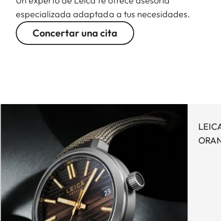
Un experto de Leica te ofrece asesoría
especializada adaptada a tus necesidades.
Concertar una cita
LEIC
ORA