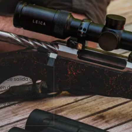
ias.
ila de salida de
cen de los modelos
quier situación de
pre que lo