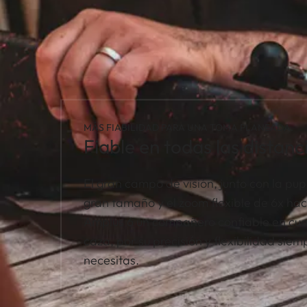
MÁS FIABILIDAD PARA UNA TOMA PLANEADA.
Fiable en todas las distanc
El gran campo de visión, junto con la pup
gran tamaño y el zoom flexible de 6x ha
Amplus 6 un compañero confiable en cual
caza, por su precisión y flexibilidad siem
necesitas.