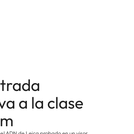
trada
va a la clase
um
el ADN de Leica probado en un visor