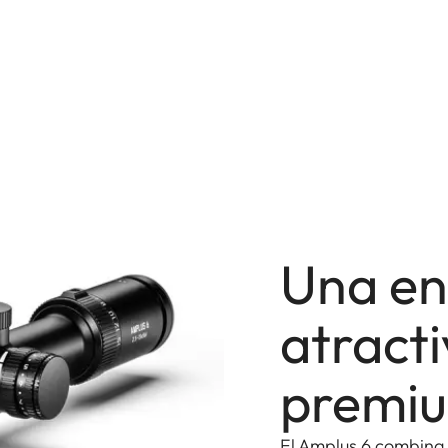
Una en
atracti
premi
El Amplus 6 combina 