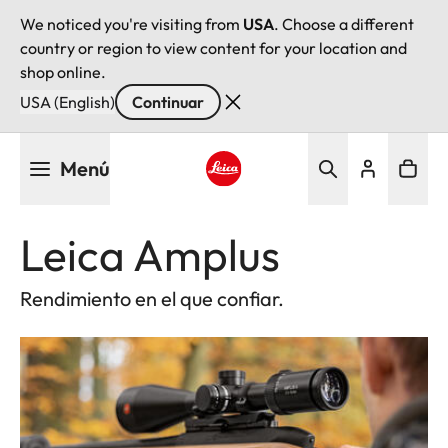
We noticed you're visiting from
USA
. Choose a different
country or region to view content for your location and
shop online.
USA (English)
Continuar
Pasar
Menú
al
contenido
Leica logo - Home
principal
Leica Amplus
Rendimiento en el que confiar.