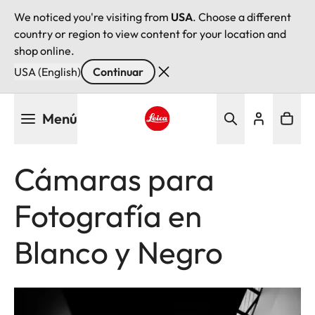
We noticed you're visiting from
USA
. Choose a different
country or region to view content for your location and
shop online.
USA (English)
Continuar
Pasar
Menú
al
contenido
Leica logo - Home
principal
Cámaras para
Fotografía en
Blanco y Negro