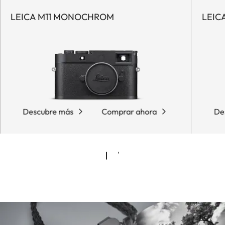
LEICA M11 MONOCHROM
LEIC
Descubre más
Comprar ahora
De