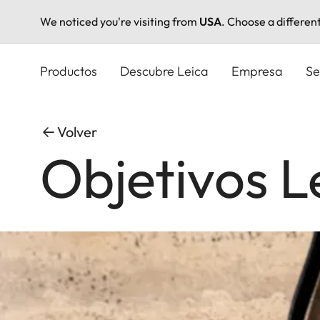
We noticed you're visiting from
USA
. Choose a differen
Pasar
al
Productos
Descubre Leica
Empresa
Se
contenido
principal
Volver
Objetivos L