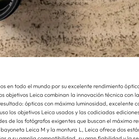
s en todo el mundo por su excelente rendimiento óptico,
los objetivos Leica combinan la innovación técnica con l
resultado: ópticas con máxima luminosidad, excelente c
cluso los objetivos Leica usados y las codiciadas edicione
des de los fotógrafos exigentes que buscan el máximo r
bayoneta Leica M y la montura L, Leica ofrece dos está
as a su amplia compatibilidad, su gran fiabilidad y la s