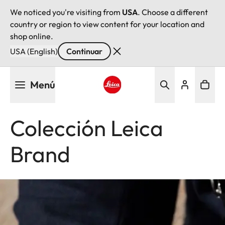
We noticed you're visiting from
USA
. Choose a different
country or region to view content for your location and
shop online.
USA (English)
Continuar
Pasar
Menú
al
contenido
Leica logo - Home
principal
Colección Leica
Brand