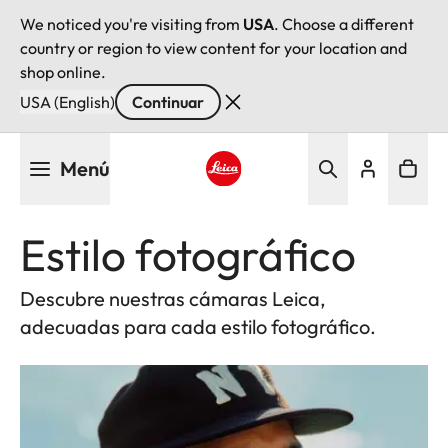
We noticed you're visiting from
USA
. Choose a different
country or region to view content for your location and
shop online.
USA (English)
Continuar
Pasar
Menú
al
contenido
Leica logo - Home
principal
Estilo fotográfico
Descubre nuestras cámaras Leica,
adecuadas para cada estilo fotográfico.