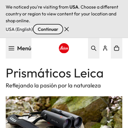
We noticed you're visiting from
USA
. Choose a different
country or region to view content for your location and
shop online.
USA (English)
Continuar
Pasar
Menú
al
contenido
Leica logo - Home
principal
Prismáticos Leica
Reflejando la pasión por la naturaleza