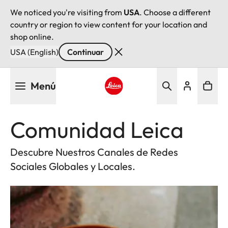
We noticed you're visiting from
USA
. Choose a different
country or region to view content for your location and
shop online.
USA (English)
Continuar
Pasar
Menú
al
contenido
Leica logo - Home
principal
Comunidad Leica
Descubre Nuestros Canales de Redes
Sociales Globales y Locales.