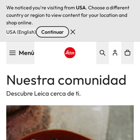
We noticed you're visiting from
USA
. Choose a different
country or region to view content for your location and
shop online.
USA (English)
Continuar
Pasar
Menú
al
contenido
Leica logo - Home
principal
Nuestra comunidad
Descubre Leica cerca de ti.