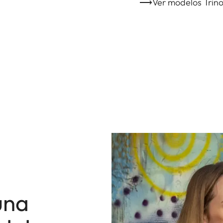
⟶Ver modelos Trino
una