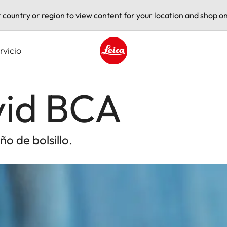
t country or region to view content for your location and shop on
rvicio
Leica logo - Home
vid BCA
o de bolsillo.