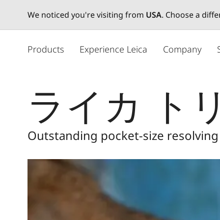
We noticed you're visiting from
USA
. Choose a diff
メ
イ
Products
Experience Leica
Company
ン
コ
ン
ライカ トリ
テ
ン
ツ
に
Outstanding pocket-size resolvin
移
動