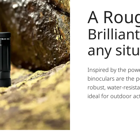
A Rou
Brillia
any sit
Inspired by the powe
binoculars are the 
robust, water-resis
ideal for outdoor acti