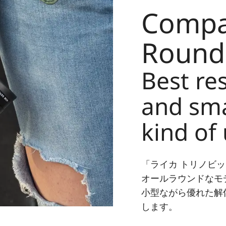
Compac
Round
Best re
and smal
kind of
「ライカ トリノビ
オールラウンドなモ
小型ながら優れた解
します。