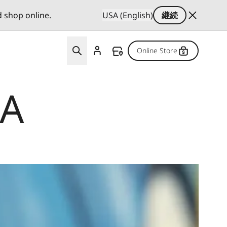
d shop online.
USA (English)
継続
Online Store
A