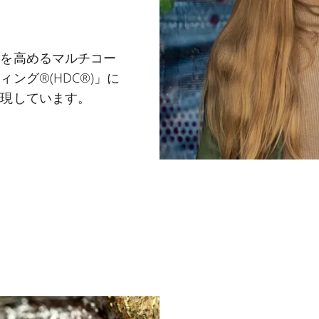
率を高めるマルチコー
ング®(HDC®)」に
実現しています。