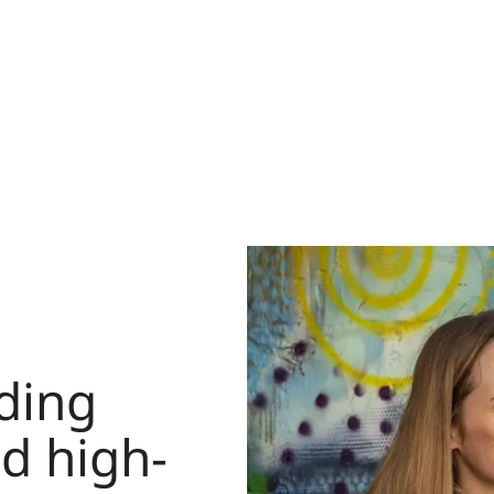
nding
nd high-