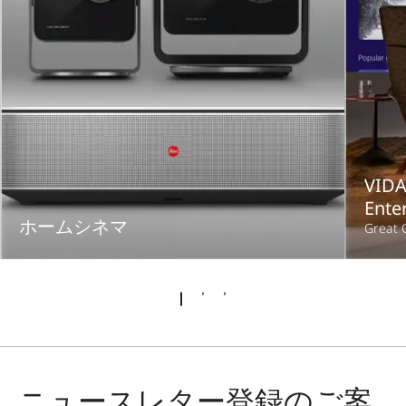
VIDA
Ente
ホームシネマ
Great 
ニュースレター登録のご案