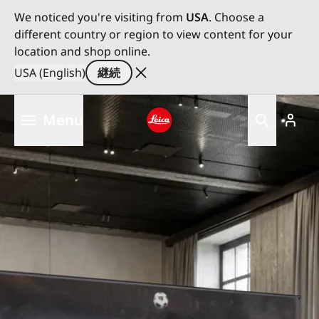
We noticed you're visiting from
USA
. Choose a
different country or region to view content for your
location and shop online.
USA (English)
継続
メ
Menu
イ
ン
Leica logo - Home
コ
ン
テ
ン
ツ
に
移
動