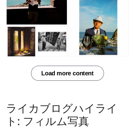
ライカブログハイライ
ト: フィルム写真
フィルム写真
Rotan Switch
リサ・マコード