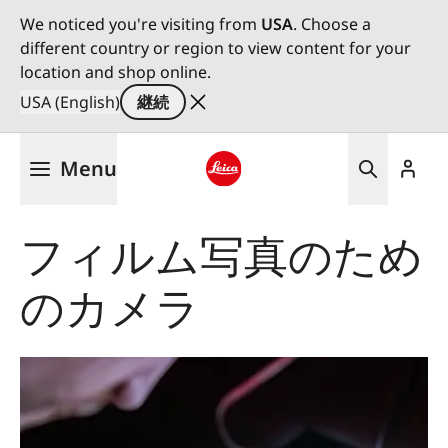
We noticed you're visiting from
USA
. Choose a
different country or region to view content for your
location and shop online.
USA (English)
継続
メ
Menu
イ
ン
Leica logo - Home
コ
フィルム写真のため
ン
テ
のカメラ
ン
ツ
に
移
動