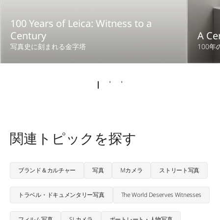
100 Years of Leica: Witness to a
Century
A Ce
写真史に刻まれる金字塔
100
関連トピックを探す
ブランド＆カルチャー
写真
Mカメラ
ストリート写真
トラベル・ドキュメンタリー写真
The World Deserves Witnesses
フィルム写真
SLカメラ
ポートレート・人物写真