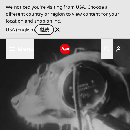
We noticed you're visiting from
USA
. Choose a
different country or region to view content for your
location and shop online.
USA (English)
継続
メ
Menu
イ
ン
Leica logo - Home
コ
ン
テ
ン
ツ
に
移
動