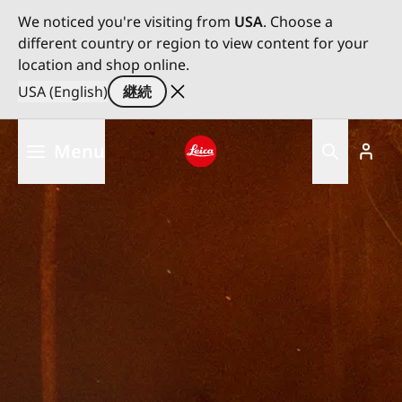
We noticed you're visiting from
USA
. Choose a
different country or region to view content for your
location and shop online.
USA (English)
継続
メ
Menu
イ
ン
Leica logo - Home
コ
ン
テ
ン
ツ
に
移
動