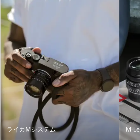
ライカMシステム
M-Le