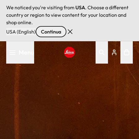
We noticed you're visiting from
USA
. Choose a different
country or region to view content for your location and
shop online.
USA (English)
Continua
Salta
Menu
al
contenuto
Leica logo - Home
principale