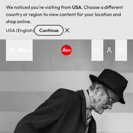
We noticed you're visiting from
USA
. Choose a different
country or region to view content for your location and
shop online.
USA (English)
Continua
Salta
Menu
al
contenuto
Leica logo - Home
principale