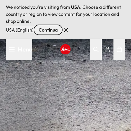
We noticed you're visiting from
USA
. Choose a different
country or region to view content for your location and
shop online.
USA (English)
Continua
Salta
Menu
al
contenuto
Leica logo - Home
principale