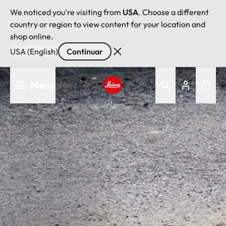
We noticed you're visiting from
USA
. Choose a different
country or region to view content for your location and
shop online.
USA (English)
Continuar
Pasar
Menú
al
contenido
Leica logo - Home
principal