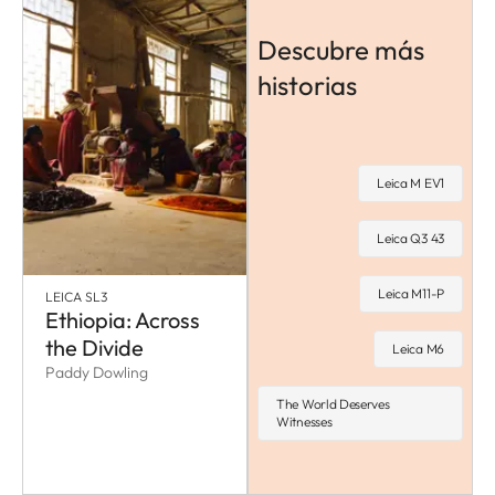
Descubre más
historias
Leica M EV1
Leica Q3 43
Leica M11-P
LEICA SL3
Ethiopia: Across
the Divide
Leica M6
Paddy Dowling
The World Deserves
Witnesses