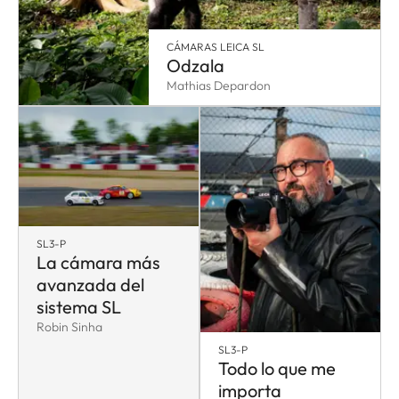
CÁMARAS LEICA SL
Odzala
Mathias Depardon
SL3-P
La cámara más
avanzada del
sistema SL
Robin Sinha
SL3-P
Todo lo que me
importa