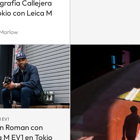
grafía Callejera
okio con Leica M
 Marlow
 EV1
n Roman con
a M EV1 en Tokio