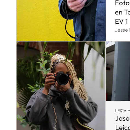
Foto
en T
EV 1
Jesse
LEICA M
Jaso
Leic