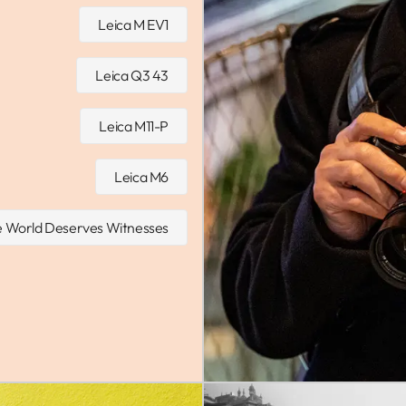
Leica M EV1
Leica Q3 43
Leica M11-P
Leica M6
 World Deserves Witnesses