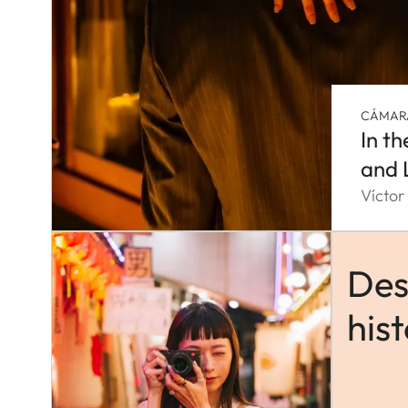
CÁMARA
In t
and 
Víctor
Des
hist