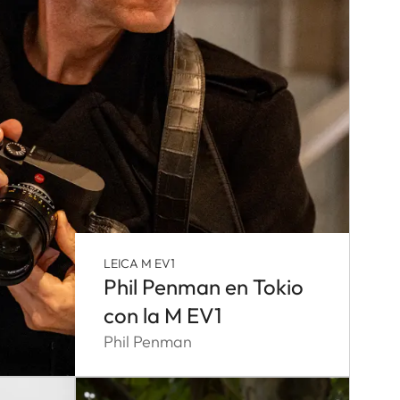
LEICA M EV1
Phil Penman en Tokio
con la M EV1
Phil Penman