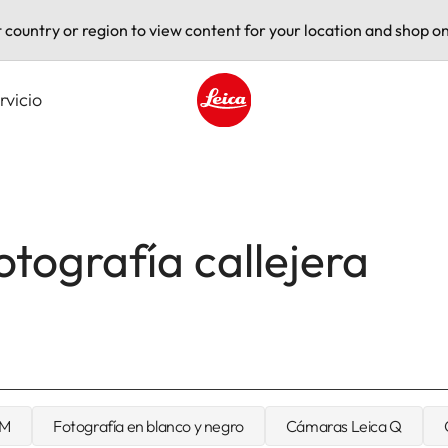
t country or region to view content for your location and shop on
rvicio
Leica logo - Home
otografía callejera
 M
Fotografía en blanco y negro
Cámaras Leica Q