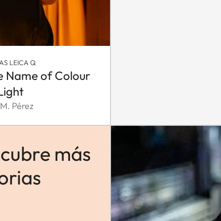
S LEICA Q
he Name of Colour
Light
 M. Pérez
cubre más
orias