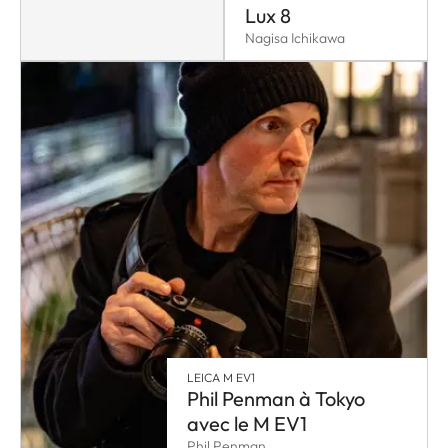
Lux 8
Nagisa Ichikawa
LEICA M EV1
Phil Penman à Tokyo
avec le M EV1
Phil Penman