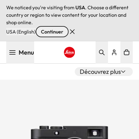
We noticed you're visiting from
USA
. Choose a different
country or region to view content for your location and
shop online.
USA (English)
Continuer
Aller
Menu
au
contenu
Leica logo - Home
principal
Découvrez plus