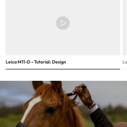
Leica M11-D - Tutorial: Design
Le
Image