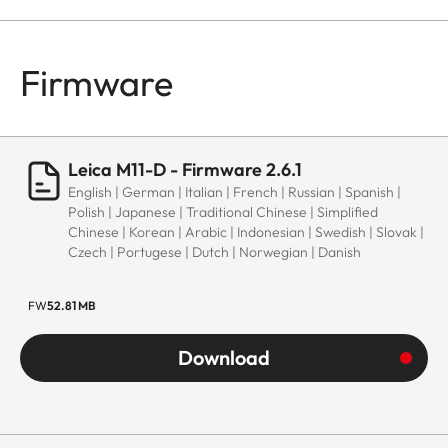
Firmware
Leica M11-D - Firmware 2.6.1
English | German | Italian | French | Russian | Spanish |
Polish | Japanese | Traditional Chinese | Simplified
Chinese | Korean | Arabic | Indonesian | Swedish | Slovak |
Czech | Portugese | Dutch | Norwegian | Danish
FW
52.81 MB
Download