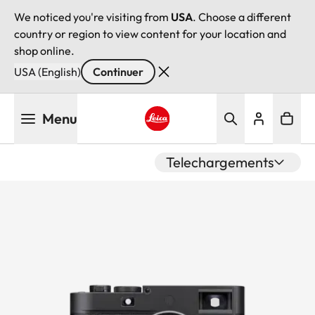
We noticed you're visiting from
USA
. Choose a different
country or region to view content for your location and
shop online.
USA (English)
Continuer
Aller
Menu
au
contenu
Leica logo - Home
principal
Telechargements