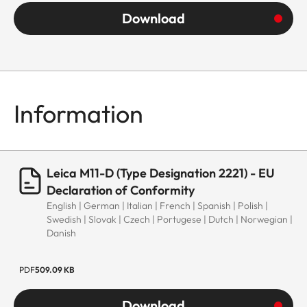
Download
Information
Leica M11-D (Type Designation 2221) - EU
Declaration of Conformity
English | German | Italian | French | Spanish | Polish |
Swedish | Slovak | Czech | Portugese | Dutch | Norwegian |
Danish
PDF
509.09 KB
Download