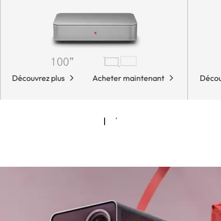
Découvrez plus
Acheter maintenant
Décou