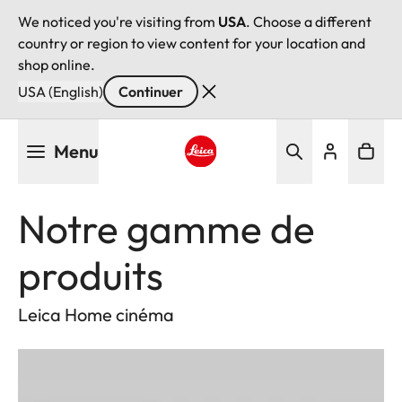
We noticed you're visiting from
USA
. Choose a different
country or region to view content for your location and
shop online.
USA (English)
Continuer
Aller
Menu
au
contenu
Leica logo - Home
principal
Notre gamme de
produits
Leica Home cinéma