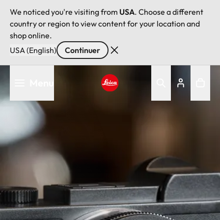
We noticed you're visiting from
USA
. Choose a different
country or region to view content for your location and
shop online.
USA (English)
Continuer
Aller
Menu
au
contenu
Leica logo - Home
principal