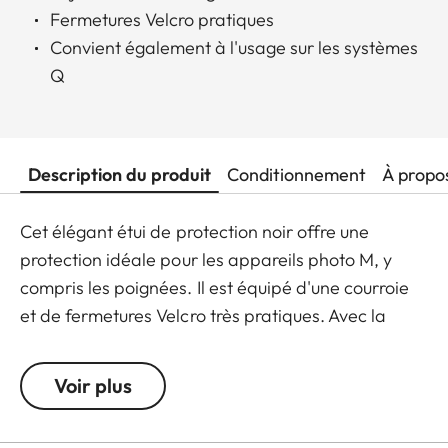
Fermetures Velcro pratiques
Convient également à l'usage sur les systèmes
Q
Description du produit
Conditionnement
À propo
Cet élégant étui de protection noir offre une
protection idéale pour les appareils photo M, y
compris les poignées. Il est équipé d'une courroie
et de fermetures Velcro très pratiques. Avec la
partie frontale courte en place, il peut contenir un
boitier Leica M avec un objectif d'un diamètre
Voir plus
maximal de 65 mm/60 mm de longueur.