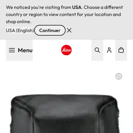
We noticed you're visiting from
USA
. Choose a different
country or region to view content for your location and
shop online.
USA (English)
Continuer
Aller
Menu
au
contenu
Leica logo - Home
principal