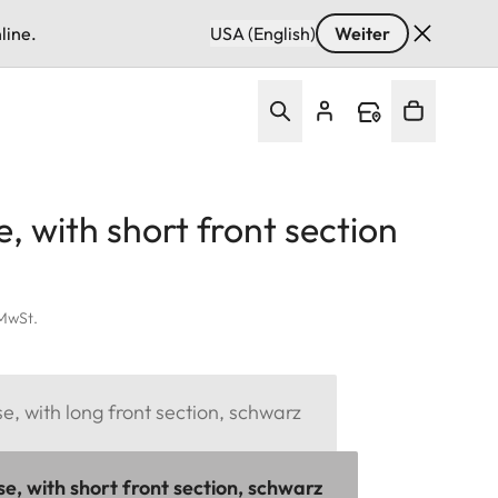
line.
USA (English)
Weiter
e, with short front section
 MwSt.
se, with long front section, schwarz
se, with short front section, schwarz