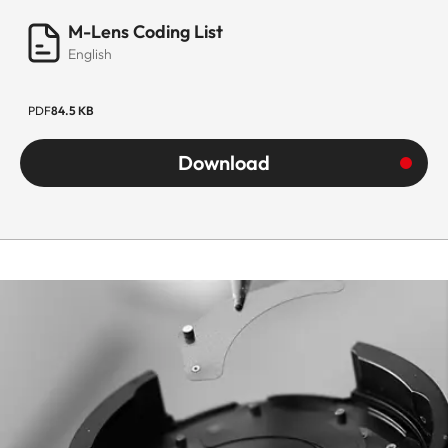
M-Lens Coding List
English
PDF
84.5 KB
Download