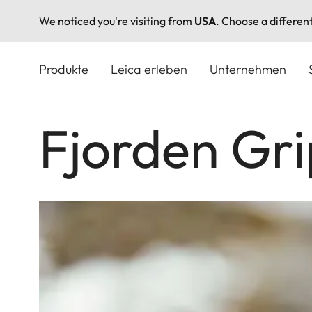
We noticed you're visiting from
USA
. Choose a differen
Direkt
zum
Produkte
Leica erleben
Unternehmen
Inhalt
Fjorden Gri