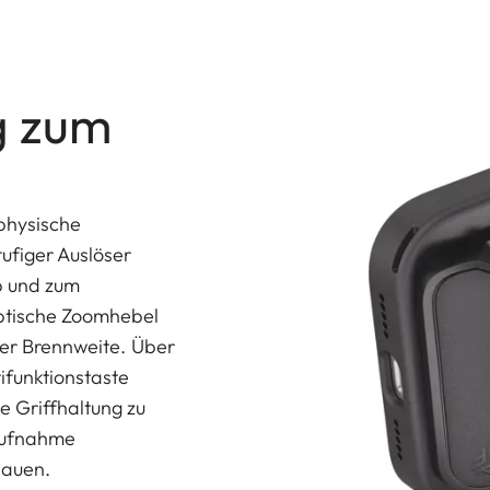
g zum
 physische
ufiger Auslöser
b und zum
ptische Zoomhebel
 der Brennweite. Über
ifunktionstaste
e Griffhaltung zu
 Aufnahme
hauen.