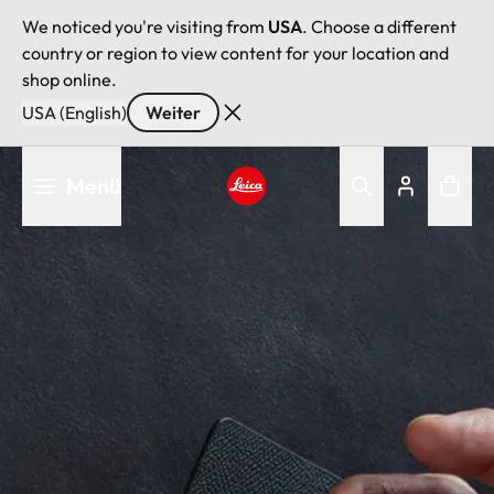
We noticed you're visiting from
USA
. Choose a different
country or region to view content for your location and
shop online.
USA (English)
Weiter
Direkt
Menü
zum
Inhalt
Leica logo - Home