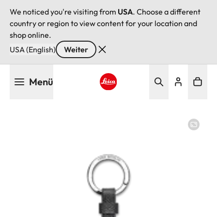
We noticed you're visiting from
USA
. Choose a different
country or region to view content for your location and
shop online.
USA (English)
Weiter
Direkt
Menü
zum
Inhalt
Leica logo - Home