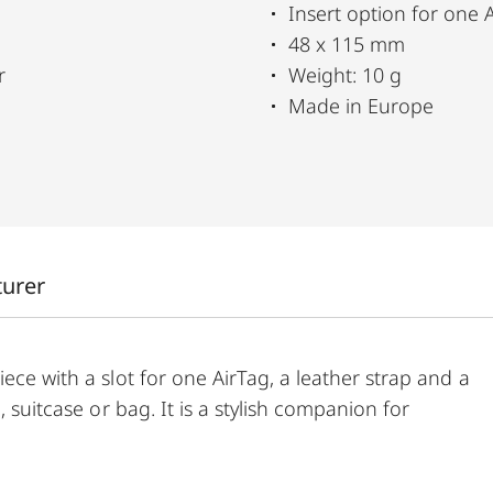
Insert option for one 
48 x 115 mm
r
Weight: 10 g
Made in Europe
turer
ece with a slot for one AirTag, a leather strap and a
, suitcase or bag. It is a stylish companion for