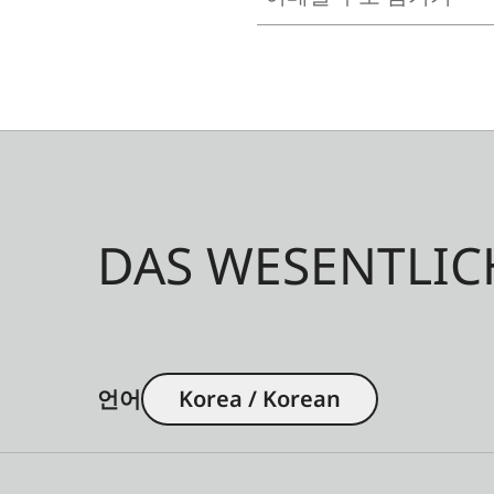
DAS WESENTLIC
언어
Korea / Korean