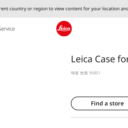
erent country or region to view content for your location an
Service
Leica logo - Home
Leica Case fo
재료 번호 96801
Find a store