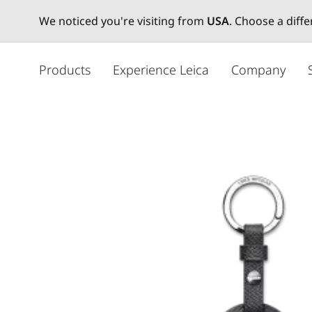
We noticed you're visiting from
USA
. Choose a diff
주
요
Products
Experience Leica
Company
콘
텐
츠
로
건
너
뛰
기