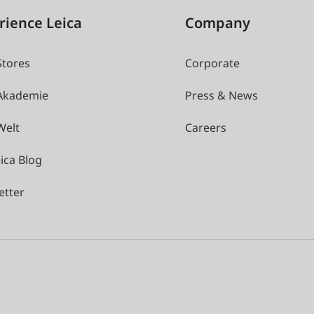
rience Leica
Company
Stores
Corporate
 Akademie
Press & News
Welt
Careers
ica Blog
etter