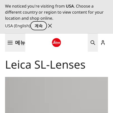
We noticed you're visiting from
USA
. Choose a
different country or region to view content for your
location and shop online.
USA (English)
계속
주
메뉴
요
콘
Leica logo - Home
텐
Leica SL-Lenses
츠
로
건
너
뛰
기