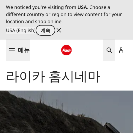
We noticed you're visiting from
USA
. Choose a
different country or region to view content for your
location and shop online.
USA (English)
계속
주
메뉴
요
콘
Leica logo - Home
텐
라이카 홈시네마
츠
로
건
너
뛰
기