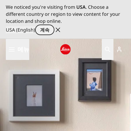
We noticed you're visiting from
USA
. Choose a
different country or region to view content for your
location and shop online.
USA (English)
계속
주
메뉴
요
콘
Leica logo - Home
텐
츠
로
건
너
뛰
기