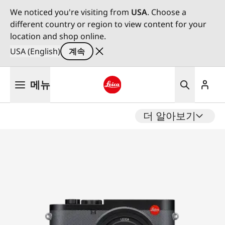
We noticed you're visiting from
USA
. Choose a
different country or region to view content for your
location and shop online.
USA (English)
계속
주
메뉴
요
콘
Leica logo - Home
텐
더 알아보기
츠
로
건
너
뛰
기