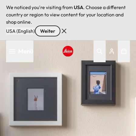
We noticed you're visiting from
USA
. Choose a different
country or region to view content for your location and
shop online.
USA (English)
Weiter
Direkt
Menü
zum
Inhalt
Leica logo - Home